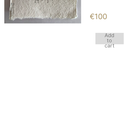
€
100
Add
opeens
to
quantity
cart