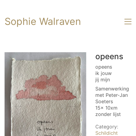
Sophie Walraven
opeens
opeens
ik jouw
jij mijn
Samenwerking
met Peter-Jan
Soeters
15x 10xm
zonder lijst
Category:
Schildicht