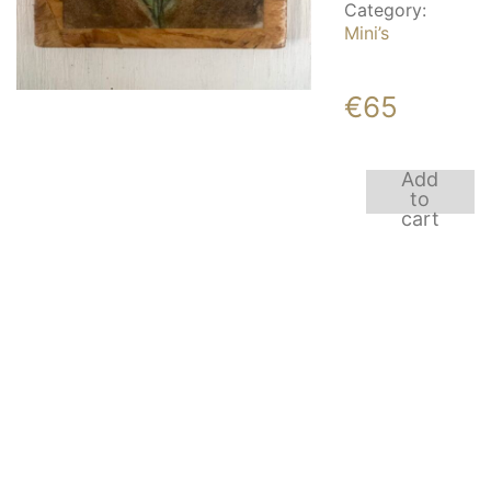
Category:
Mini’s
€
65
Add
Plankje
to
met
cart
blom
quantity