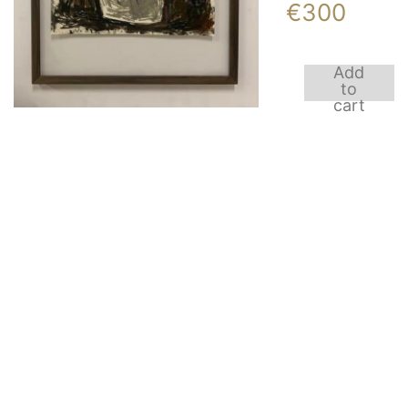
€
300
Add
Oliepastel
to
3
cart
quantity