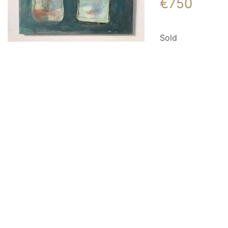
€
750
Sold