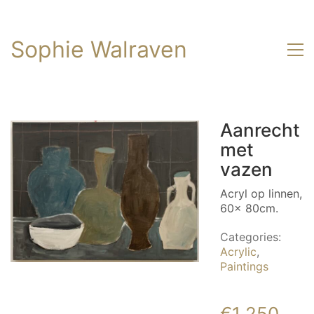
Sophie Walraven
Aanrecht
met
vazen
Acryl op linnen,
60x 80cm.
Categories:
Acrylic
,
Paintings
€
1 250